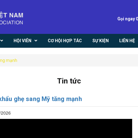
Gọi ngay 
HỘI VIÊN
CƠ HỘI HỢP TÁC
SỰ KIỆN
LIÊN HỆ
ăng mạnh
Tin tức
khẩu ghẹ sang Mỹ tăng mạnh
/2026