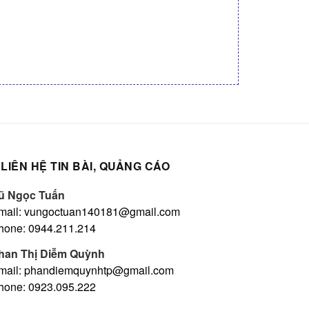
LIÊN HỆ TIN BÀI, QUẢNG CÁO
ũ Ngọc Tuấn
mail: vungoctuan140181@gmail.com
hone: 0944.211.214
han Thị Diễm Quỳnh
mail: phandiemquynhtp@gmail.com
hone: 0923.095.222