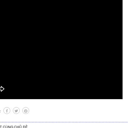
:
ẾT CÙNG CHỦ ĐỀ