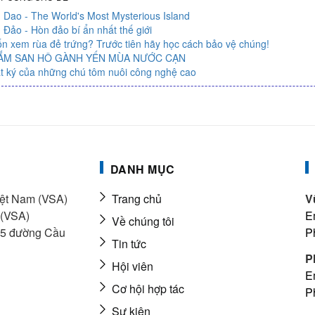
 Dao - The World's Most Mysterious Island
 Đảo - Hòn đảo bí ẩn nhất thế giới
n xem rùa đẻ trứng? Trước tiên hãy học cách bảo vệ chúng!
ẮM SAN HÔ GÀNH YẾN MÙA NƯỚC CẠN
t ký của những chú tôm nuôi công nghệ cao
DANH MỤC
Việt Nam (VSA)
Trang chủ
V
 (VSA)
E
Về chúng tôi
165 đường Cầu
P
Tin tức
P
Hội viên
E
Cơ hội hợp tác
P
Sự kiện