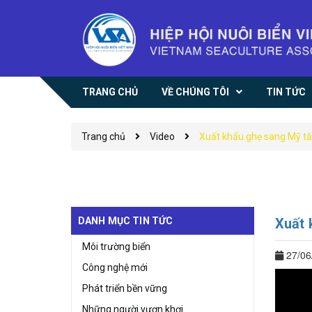
TRANG CHỦ
VỀ CHÚNG TÔI
TIN TỨC
Trang chủ
Video
Xuất khẩu ghẹ sang Mỹ t
DANH MỤC TIN TỨC
Xuất 
Môi trường biển
27/06
Công nghệ mới
Phát triển bền vững
Những người vươn khơi