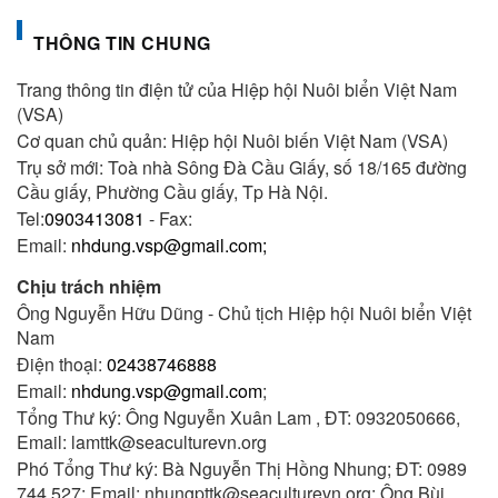
THÔNG TIN CHUNG
Trang thông tin điện tử của Hiệp hội Nuôi biển Việt Nam
(VSA)
Cơ quan chủ quản: Hiệp hội Nuôi biến Việt Nam (VSA)
Trụ sở mới: Toà nhà Sông Đà Cầu Giấy, số 18/165 đường
Cầu giấy, Phường Cầu giấy, Tp Hà Nội.
Tel:
0903413081
- Fax:
Email:
nhdung.vsp@gmail.com;
Chịu trách nhiệm
Ông Nguyễn Hữu Dũng - Chủ tịch Hiệp hội Nuôi biển Việt
Nam
Điện thoại:
02438746888
Email:
nhdung.vsp@gmail.com
;
Tổng Thư ký: Ông Nguyễn Xuân Lam , ĐT: 0932050666,
Email: lamttk@seaculturevn.org
Phó Tổng Thư ký: Bà Nguyễn Thị Hồng Nhung; ĐT: 0989
744 527; Email: nhungpttk@seaculturevn.org; Ông Bùi