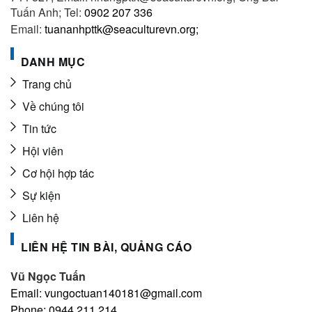
Tuấn Anh; Tel:
0902 207 336
Email:
tuananhpttk@seaculturevn.org;
DANH MỤC
Trang chủ
Về chúng tôi
Tin tức
Hội viên
Cơ hội hợp tác
Sự kiện
Liên hệ
LIÊN HỆ TIN BÀI, QUẢNG CÁO
Vũ Ngọc Tuấn
Email: vungoctuan140181@gmail.com
Phone: 0944.211.214